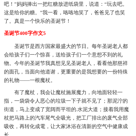
吧！”妈妈捧出一把红糖放进纸袋里，说道：“玩去吧。
这是给你的糖。”我一看，咯咯地笑了，爸爸见了也笑
了。真是一个快乐的圣诞节！
圣诞节400字作文5
圣诞节是西方国家最盛大的节日。每年圣诞老人都
会给孩子们一个惊喜，送给孩子们一个意想不到的礼
物。今年的圣诞节我真想见见圣诞老人，看看他那慈祥
的面孔，当面向他道谢，更重要的是我想要的一份特殊
的礼物——一根魔杖。
有了魔杖，我会让魔杖施展魔力，向地面轻轻一
指，一袋袋令人恶心的垃圾一下子就不见了；那泥泞的
街道，马上变成了宽阔而平坦的.水泥大道；接着我用魔
杖把马路上的汽车尾气全吸光，把工厂排出的废气全部
吸收，再转化成電，让大家沐浴在清新的空气中健康成
长。