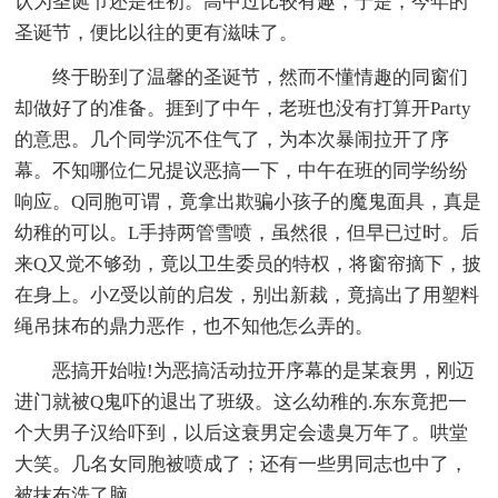
认为圣诞节还是在初。高中过比较有趣，于是，今年的
圣诞节，便比以往的更有滋味了。
终于盼到了温馨的圣诞节，然而不懂情趣的同窗们
却做好了的准备。捱到了中午，老班也没有打算开Party
的意思。几个同学沉不住气了，为本次暴闹拉开了序
幕。不知哪位仁兄提议恶搞一下，中午在班的同学纷纷
响应。Q同胞可谓，竟拿出欺骗小孩子的魔鬼面具，真是
幼稚的可以。L手持两管雪喷，虽然很，但早已过时。后
来Q又觉不够劲，竟以卫生委员的特权，将窗帘摘下，披
在身上。小Z受以前的启发，别出新裁，竟搞出了用塑料
绳吊抹布的鼎力恶作，也不知他怎么弄的。
恶搞开始啦!为恶搞活动拉开序幕的是某衰男，刚迈
进门就被Q鬼吓的退出了班级。这么幼稚的.东东竟把一
个大男子汉给吓到，以后这衰男定会遗臭万年了。哄堂
大笑。几名女同胞被喷成了；还有一些男同志也中了，
被抹布洗了脑。