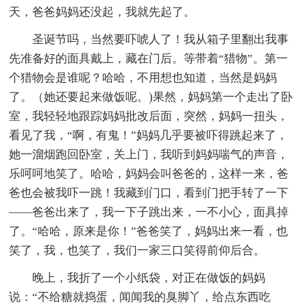
天，爸爸妈妈还没起，我就先起了。
圣诞节吗，当然要吓唬人了！我从箱子里翻出我事
先准备好的面具戴上，藏在门后。等带着“猎物”。第一
个猎物会是谁呢？哈哈，不用想也知道，当然是妈妈
了。（她还要起来做饭呢。)果然，妈妈第一个走出了卧
室，我轻轻地跟踪妈妈批改后面，突然，妈妈一扭头，
看见了我，“啊，有鬼！”妈妈几乎要被吓得跳起来了，
她一溜烟跑回卧室，关上门，我听到妈妈喘气的声音，
乐呵呵地笑了。哈哈，妈妈会叫爸爸的，这样一来，爸
爸也会被我吓一跳！我藏到门口，看到门把手转了一下
——爸爸出来了，我一下子跳出来，一不小心，面具掉
了。“哈哈，原来是你！”爸爸笑了，妈妈出来一看，也
笑了，我，也笑了，我们一家三口笑得前仰后合。
晚上，我折了一个小纸袋，对正在做饭的妈妈
说：“不给糖就捣蛋，闻闻我的臭脚丫，给点东西吃