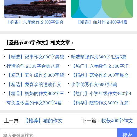
【必备】六年级作文300字集合
【精选】面对作文400字4篇
10篇
【圣诞节400字作文】相关文章：
【精选】记事作文600字集锦
精选坚强作文300字汇编6篇
五篇
抒情的作文300字合集八篇
【热门】六年级作文300字汇
【精选】五年级作文300字锦
编10篇
【精品】宠物作文300字集合
集5篇
【精选】我喜欢的运动作文
五篇
小学优秀作文600字4篇
300字四篇
【精品】奶奶的作文400字三
【热门】小学年级作文300字4
篇
有关夏令营的作文300字4篇
篇
【精华】随笔作文300字九篇
上一篇：
【推荐】猫的作文
下一篇：
收获400字作文
300字合集七篇