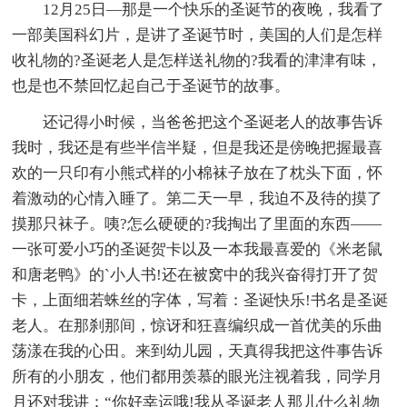
12月25日—那是一个快乐的圣诞节的夜晚，我看了
一部美国科幻片，是讲了圣诞节时，美国的人们是怎样
收礼物的?圣诞老人是怎样送礼物的?我看的津津有味，
也是也不禁回忆起自己于圣诞节的故事。
还记得小时候，当爸爸把这个圣诞老人的故事告诉
我时，我还是有些半信半疑，但是我还是傍晚把握最喜
欢的一只印有小熊式样的小棉袜子放在了枕头下面，怀
着激动的心情入睡了。第二天一早，我迫不及待的摸了
摸那只袜子。咦?怎么硬硬的?我掏出了里面的东西——
一张可爱小巧的圣诞贺卡以及一本我最喜爱的《米老鼠
和唐老鸭》的`小人书!还在被窝中的我兴奋得打开了贺
卡，上面细若蛛丝的字体，写着：圣诞快乐!书名是圣诞
老人。在那刹那间，惊讶和狂喜编织成一首优美的乐曲
荡漾在我的心田。来到幼儿园，天真得我把这件事告诉
所有的小朋友，他们都用羡慕的眼光注视着我，同学月
月还对我讲：“你好幸运哦!我从圣诞老人那儿什么礼物