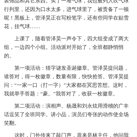
装饰品和其它东西。买了一堆气球，我也被列入吹气球
行列里，还因为口水太多，进气球里了，被责备了一顿
呢！黑板上，管泽昊正在写粉笔字，还有些同学在贴雪
花，挂气球……
上课了，随着管泽昊一声令下，四大组变成了两大
组，一边四个小组。活动派对开始了，全班都静悄悄
的。
第一项活动：猜字谜发圣诞徽章。管泽昊提问题，
谁答对，得一枚徽章，数量有限，快快抢答。管泽昊提
问：“一家一口（打一字）”大家都在冥思苦想。这时，
我就举手答题：“豪。”我答对了，收获一枚徽章。
第二项活动：演相声。杨晟和刘永炫用滑稽的广丰
话逗笑了全班同学。讲小品，演员们夸张的动作使全场
笑翻。
这时，门外传来了敲门声，原来是林主任，他问我