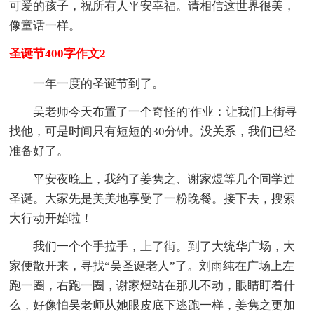
可爱的孩子，祝所有人平安幸福。请相信这世界很美，
像童话一样。
圣诞节400字作文2
一年一度的圣诞节到了。
吴老师今天布置了一个奇怪的'作业：让我们上街寻
找他，可是时间只有短短的30分钟。没关系，我们已经
准备好了。
平安夜晚上，我约了姜隽之、谢家煜等几个同学过
圣诞。大家先是美美地享受了一粉晚餐。接下去，搜索
大行动开始啦！
我们一个个手拉手，上了街。到了大统华广场，大
家便散开来，寻找“吴圣诞老人”了。刘雨纯在广场上左
跑一圈，右跑一圈，谢家煜站在那儿不动，眼睛盯着什
么，好像怕吴老师从她眼皮底下逃跑一样，姜隽之更加