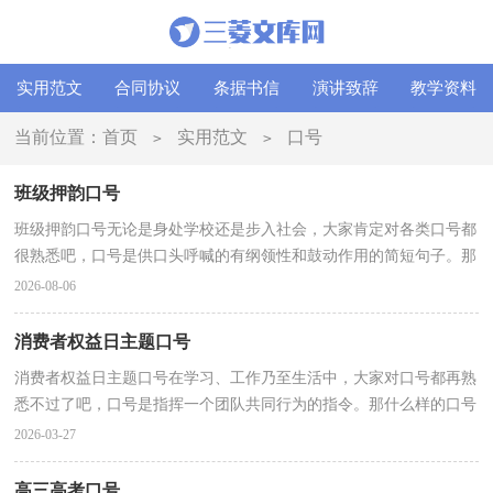
实用范文
合同协议
条据书信
演讲致辞
教学资料
当前位置：
首页
实用范文
口号
>
>
班级押韵口号
班级押韵口号无论是身处学校还是步入社会，大家肯定对各类口号都
很熟悉吧，口号是供口头呼喊的有纲领性和鼓动作用的简短句子。那
些被广泛运用的口号都是什么样子的呢？以下是小编...
2026-08-06
消费者权益日主题口号
消费者权益日主题口号在学习、工作乃至生活中，大家对口号都再熟
悉不过了吧，口号是指挥一个团队共同行为的指令。那什么样的口号
才是经典的呢？下面是小编为大家收集的消费者权益...
2026-03-27
高三高考口号