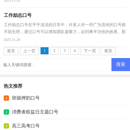
2025-11-20
工作励志口号
工作励志口号在平平淡淡的日常中，许多人对一些广为流传的口号都
不陌生吧，通过口号可以增加团队凝聚力，起到事半功倍的效果。那
么你有真正了解过口号吗？以下是小编帮大家整理的工...
2025-11-20
1
2
3
4
首页
上一页
下一页
尾页
热文推荐
班级押韵口号
1
消费者权益日主题口号
2
高三高考口号
3