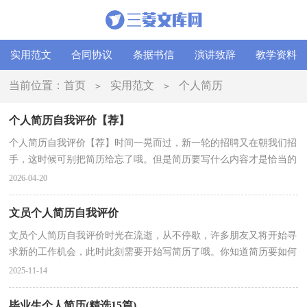
实用范文
合同协议
条据书信
演讲致辞
教学资料
当前位置：
首页
实用范文
个人简历
>
>
个人简历自我评价【荐】
个人简历自我评价【荐】时间一晃而过，新一轮的招聘又在朝我们招
手，这时候可别把简历给忘了哦。但是简历要写什么内容才是恰当的
呢？下面是小编收集整理的个人简历自我评价，欢迎阅...
2026-04-20
文员个人简历自我评价
文员个人简历自我评价时光在流逝，从不停歇，许多朋友又将开始寻
求新的工作机会，此时此刻需要开始写简历了哦。你知道简历要如何
写吗？下面是小编帮大家整理的文员个人简历自我评价...
2025-11-14
毕业生个人简历(精选15篇)