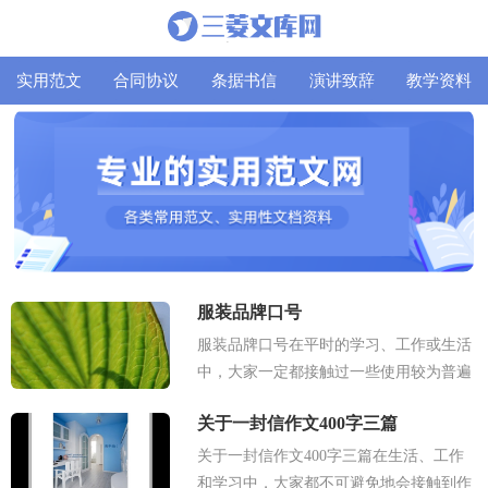
实用范文
合同协议
条据书信
演讲致辞
教学资料
服装品牌口号
服装品牌口号在平时的学习、工作或生活
中，大家一定都接触过一些使用较为普遍
的口号吧，口号一般简短有力，富节奏
关于一封信作文400字三篇
感，指示明确。你还在找寻优秀经典...
关于一封信作文400字三篇在生活、工作
和学习中，大家都不可避免地会接触到作