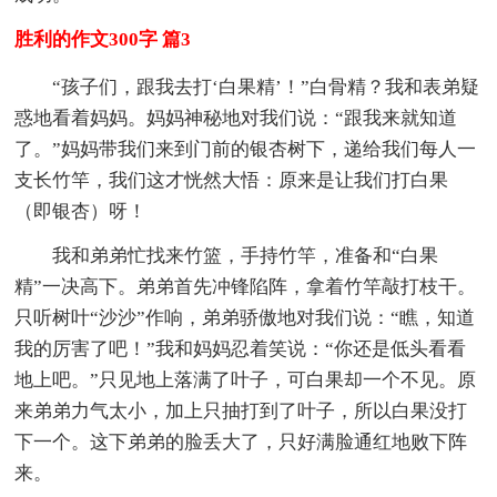
胜利的作文300字 篇3
“孩子们，跟我去打‘白果精’！”白骨精？我和表弟疑
惑地看着妈妈。妈妈神秘地对我们说：“跟我来就知道
了。”妈妈带我们来到门前的银杏树下，递给我们每人一
支长竹竿，我们这才恍然大悟：原来是让我们打白果
（即银杏）呀！
我和弟弟忙找来竹篮，手持竹竿，准备和“白果
精”一决高下。弟弟首先冲锋陷阵，拿着竹竿敲打枝干。
只听树叶“沙沙”作响，弟弟骄傲地对我们说：“瞧，知道
我的厉害了吧！”我和妈妈忍着笑说：“你还是低头看看
地上吧。”只见地上落满了叶子，可白果却一个不见。原
来弟弟力气太小，加上只抽打到了叶子，所以白果没打
下一个。这下弟弟的脸丢大了，只好满脸通红地败下阵
来。