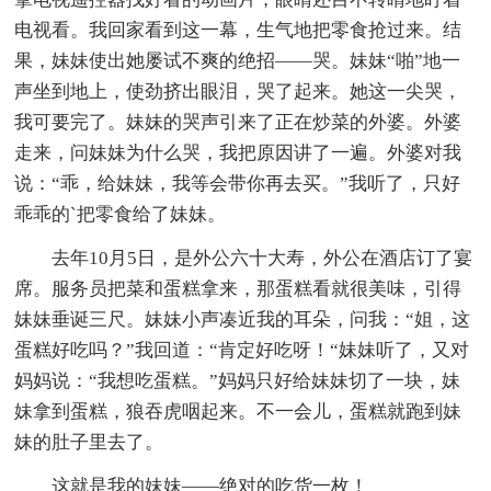
电视看。我回家看到这一幕，生气地把零食抢过来。结
果，妹妹使出她屡试不爽的绝招——哭。妹妹“啪”地一
声坐到地上，使劲挤出眼泪，哭了起来。她这一尖哭，
我可要完了。妹妹的哭声引来了正在炒菜的外婆。外婆
走来，问妹妹为什么哭，我把原因讲了一遍。外婆对我
说：“乖，给妹妹，我等会带你再去买。”我听了，只好
乖乖的`把零食给了妹妹。
去年10月5日，是外公六十大寿，外公在酒店订了宴
席。服务员把菜和蛋糕拿来，那蛋糕看就很美味，引得
妹妹垂诞三尺。妹妹小声凑近我的耳朵，问我：“姐，这
蛋糕好吃吗？”我回道：“肯定好吃呀！“妹妹听了，又对
妈妈说：“我想吃蛋糕。”妈妈只好给妹妹切了一块，妹
妹拿到蛋糕，狼吞虎咽起来。不一会儿，蛋糕就跑到妹
妹的肚子里去了。
这就是我的妹妹——绝对的吃货一枚！