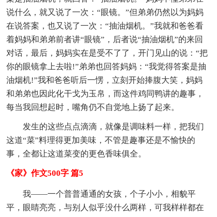
说什么，就又说了一次：“眼镜。”但弟弟仍然以为妈妈
在说答案，也又说了一次：“抽油烟机。”我就和爸爸看
着妈妈和弟弟前者讲“眼镜”，后者说“抽油烟机”的来回
对话，最后，妈妈实在是受不了了，开门见山的说：“把
你的眼镜拿上去啦!”弟弟也回答妈妈：“我觉得答案是抽
油烟机!”我和爸爸听后一愣，立刻开始捧腹大笑，妈妈
和弟弟也因此化干戈为玉帛，而这件鸡同鸭讲的趣事，
每当我回想起时，嘴角仍不自觉地上扬了起来。
发生的这些点点滴滴，就像是调味料一样，把我们
这道“菜”料理得更加美味，不管是趣事还是不愉快的
事，全都让这道菜变的更色香味俱全。
《家》作文500字 篇5
我——一个普普通通的女孩，个子小小，相貌平
平，眼睛亮亮，与别人似乎没什么两样，可我样样都在