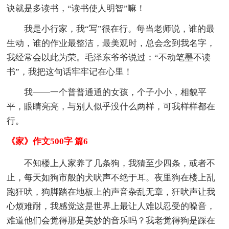
诀就是多读书，“读书使人明智”嘛！
我是小行家，我“写”很在行。每当老师说，谁的最
生动，谁的作业最整洁，最美观时，总会念到我名字，
我经常会以此为荣。毛泽东爷爷说过：“不动笔墨不读
书”，我把这句话牢牢记在心里！
我——一个普普通通的女孩，个子小小，相貌平
平，眼睛亮亮，与别人似乎没什么两样，可我样样都在
行。
《家》作文500字 篇6
不知楼上人家养了几条狗，我猜至少四条，或者不
止，每天如狗市般的犬吠声不绝于耳。夜里狗在楼上乱
跑狂吠，狗脚踏在地板上的声音杂乱无章，狂吠声让我
心烦难耐，我感觉这是世界上最让人难以忍受的噪音，
难道他们会觉得那是美妙的音乐吗？我老觉得狗是踩在