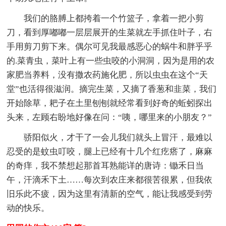
我们的胳膊上都挎着一个竹篮子，拿着一把小剪
刀，看到厚嘟嘟一层层展开的生菜就左手抓住叶子，右
手用剪刀剪下来。偶尔可见我最感恶心的蜗牛和胖乎乎
的.菜青虫，菜叶上有一些虫咬的小洞洞，因为是用的农
家肥当养料，没有撒农药施化肥，所以虫虫在这个“天
堂”也活得很滋润。摘完生菜，又摘了香葱和韭菜，我们
开始除草，耙子在土里刨刨就经常看到好奇的蚯蚓探出
头来，左顾右盼地好像在问：“咦，哪里来的小朋友？”
骄阳似火，才干了一会儿我们就头上冒汗，最难以
忍受的是蚊虫叮咬，腿上已经有十几个红疙瘩了，麻麻
的奇痒，我不禁想起那首耳熟能详的唐诗：锄禾日当
午，汗滴禾下土……每次到农庄来都很苦很累，但我依
旧乐此不疲，因为这里有清新的空气，能让我感受到劳
动的快乐。