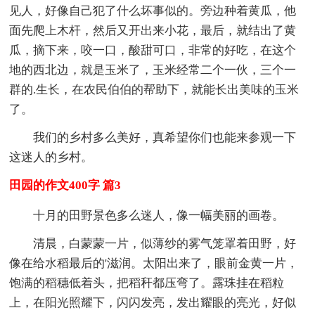
见人，好像自己犯了什么坏事似的。旁边种着黄瓜，他
面先爬上木杆，然后又开出来小花，最后，就结出了黄
瓜，摘下来，咬一口，酸甜可口，非常的好吃，在这个
地的西北边，就是玉米了，玉米经常二个一伙，三个一
群的.生长，在农民伯伯的帮助下，就能长出美味的玉米
了。
我们的乡村多么美好，真希望你们也能来参观一下
这迷人的乡村。
田园的作文400字 篇3
十月的田野景色多么迷人，像一幅美丽的画卷。
清晨，白蒙蒙一片，似薄纱的雾气笼罩着田野，好
像在给水稻最后的'滋润。太阳出来了，眼前金黄一片，
饱满的稻穗低着头，把稻秆都压弯了。露珠挂在稻粒
上，在阳光照耀下，闪闪发亮，发出耀眼的亮光，好似