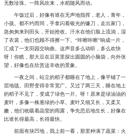
无数珍珠。一阵风吹来，水稻随风而动。
午饭过后，好像有谁在无声地指挥，老人，青年，
小孩。都不约而同，手拿闪着银光的镰刀，走出家门，
急匆匆来到田头，开始抢收。汗水在他们脸上流淌，湿
了衣裳，他们也顾不得擦一下。“咔嚓咔嚓”响成一片，
汇成了一支田园交响曲。这声音多么动听，多么欢快
呀！你瞧，那大豆在豆荚里探出圆圆的小脑袋，向外张
望，好像也在欣赏这丰收的景象。
一夜之间，站立的稻子都睡在了地上，像平铺了一
层地毯。田野变得非常宽广。又过了两三天，睡在地上
的稻子不见了，变成了绿色一片。呀！原来是绿油油的
麦叶，多像一株葱绿的小草。麦叶又细又长，又柔又
嫩，他们吮吸着晶莹的雨露，争先恐后地生长，好像在
比谁长得最高，长得最快。
前面有块凹地，我上前一看，那里种满了蔬菜：火