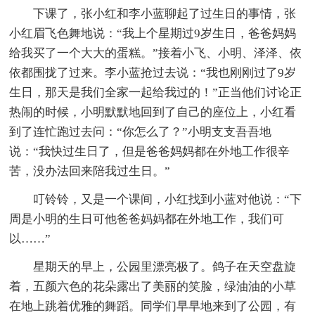
下课了，张小红和李小蓝聊起了过生日的事情，张
小红眉飞色舞地说：“我上个星期过9岁生日，爸爸妈妈
给我买了一个大大的蛋糕。”接着小飞、小明、泽泽、依
依都围拢了过来。李小蓝抢过去说：“我也刚刚过了9岁
生日，那天是我们全家一起给我过的！”正当他们讨论正
热闹的时候，小明默默地回到了自己的座位上，小红看
到了连忙跑过去问：“你怎么了？”小明支支吾吾地
说：“我快过生日了，但是爸爸妈妈都在外地工作很辛
苦，没办法回来陪我过生日。”
叮铃铃，又是一个课间，小红找到小蓝对他说：“下
周是小明的生日可他爸爸妈妈都在外地工作，我们可
以……”
星期天的早上，公园里漂亮极了。鸽子在天空盘旋
着，五颜六色的花朵露出了美丽的笑脸，绿油油的小草
在地上跳着优雅的舞蹈。同学们早早地来到了公园，有