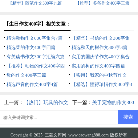
【精华】随笔作文300字九篇
【推荐】爷爷作文400字三篇
【生日作文400字】相关文章：
精选动物作文600字集合7篇
【精华】书信的作文300字集
精选菜的作文400字四篇
锦9篇
精选秋天的树作文300字3篇
有关读书作文300字汇编六篇
实用的国庆节作文400字集合
【推荐】动物的作文400字四
六篇
实用的树的作文400字四篇
篇
母的作文400字三篇
【实用】我家的中秋节作文
精选声音的作文400字4篇
300字汇总五篇
【精选】懂得珍惜作文300字3
篇
上一篇：
【热门】玩具的作文
下一篇：
关于宠物的作文300
300字3篇
字集合10篇
Copyright © 2025
三菱文库网
www.caowang888.com 版权所有