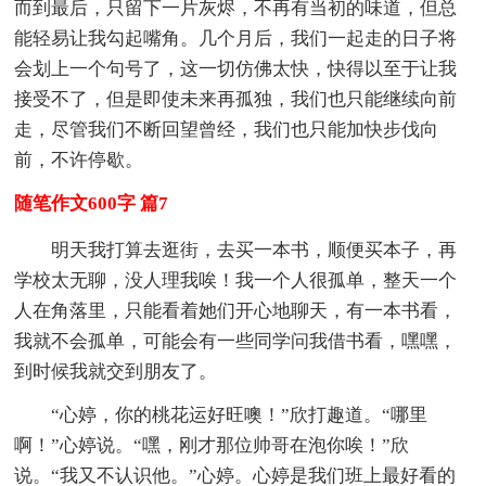
而到最后，只留下一片灰烬，不再有当初的味道，但总
能轻易让我勾起嘴角。几个月后，我们一起走的日子将
会划上一个句号了，这一切仿佛太快，快得以至于让我
接受不了，但是即使未来再孤独，我们也只能继续向前
走，尽管我们不断回望曾经，我们也只能加快步伐向
前，不许停歇。
随笔作文600字 篇7
明天我打算去逛街，去买一本书，顺便买本子，再
学校太无聊，没人理我唉！我一个人很孤单，整天一个
人在角落里，只能看着她们开心地聊天，有一本书看，
我就不会孤单，可能会有一些同学问我借书看，嘿嘿，
到时候我就交到朋友了。
“心婷，你的桃花运好旺噢！”欣打趣道。“哪里
啊！”心婷说。“嘿，刚才那位帅哥在泡你唉！”欣
说。“我又不认识他。”心婷。心婷是我们班上最好看的