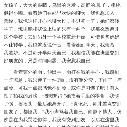
女孩子，大大的眼睛，乌黑的秀发，高挺的.鼻子，樱桃
似得小嘴。看着她们在那里欢快的聊天，我也想加入，
曾经，我也这样开心地聊天过，不过初一了，她们都转
学了。班里能和我说上话的只有一两个。我那么想离开
这个学校，去到另外一个学校重新开始，可惜爸爸妈妈
不让转学，我也就没说什么。看着她们聊天，我羡慕，
我嫉妒。不过刚开学两天而已，我相信我能在班里交到
好朋友的，只是时间问题。我安慰我自已。
看着窗外的雨，伸出手，雨打在我的手心，我感到
一阵凉意，我只穿了一件T恤，没有穿外套，下雨了，有
点冷。可我一点都感觉不到冷，或许是习惯了吧！有人
拍了拍我的肩膀，“要吃吗？”她指着手里的零食，我愣
了愣，摇摇头，最后她离开了。“真该死，刚才差点交到
朋友了，都怪我。”我小声骂着我自已。雨越下越大，仿
佛是在为我哭泣似得，我没有交到朋友，以后在这里我