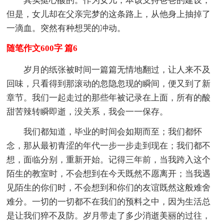
其实挺心酸的。作为女儿，本该支持爸爸的建设，
但是，女儿却在父亲完梦的这条路上，从他身上抽掉了
一滴血。突然有种想哭的冲动。
随笔作文600字 篇6
岁月的纸张被时间一篇篇无情地翻过，让人来不及
回味，只看得到那滚动的忽隐忽现的瞬间，便又到了新
章节。我们一起走过的那些年被记录在上面，所有的酸
甜苦辣转瞬即逝，没关系，我会一一保存。
我们都知道，毕业的时间会如期而至；我们都怀
念，那从最初青涩的年代一步一步走到现在；我们都不
想，面临分别，重新开始。记得三年前，当我跨入这个
陌生的教室时，不会想到在今天既然不愿离开；当我遇
见陌生的你们时，不会想到和你们的友谊既然这般难舍
难分。一切的一切都不在我们的预料之中，因为生活总
是让我们猝不及防。岁月带走了多少消逝美丽的过往，