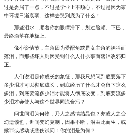
过是委屈了一点，不过是学业上不顺心，不过是因为家
中环境日渐衰弱。这样去哭到底为了什么！
那些泪水，顺着你的眼瞳滑下，划过脸颊、下巴，
最终滴落在地板上。
像小说情节，主角因为受配角或是女主角的牺牲而
落泪，而那些坏人则因受到什么人什么事而落泪改邪归
正。
人们说泪是你成长的象征，那我只想问到底要落下
多少泪才可以彻底成长，到底经历了什么才会留下这么
多泪，到底要流多少泪才能将人彻底改变，到底要流多
少泪才会使人与这个世界同流合污？
问世间泪为何物，乃人之感情结晶也？亦或人之变
幻遗骸也，世间变幻莫测，因果不断，泪由此而生，或
赎罪或感动或悲伤试问：你的泪是为何？