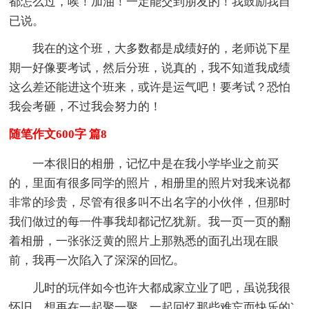
都怎么过，唉！加油！一定能交到朋友的！我鼓励我自
已说。
我在的这个班，大多数都是成绩好的，老师说下星
期一好像要考试，然后分班，说真的，我不知道我成绩
这么差还能进这个班来，或许是运气吧！要考试？恐怕
我会考砸，不过我会努力的！
随笔作文600字 篇8
一本很旧的相册，记忆中是在我小学毕业之前买
的，里面有很多同学的照片，相册里的照片对我来说都
非常的珍贵，尽管有很多叫不出名字的小伙伴，但那时
我们做过的每一件事我却都记忆犹新。我一页一页的翻
着相册，一张张泛黄的照片上那熟悉的面孔出现在眼
前，我再一次陷入了深深的回忆。
儿时的玩伴如今也许大都成家立业了吧，虽说我很
怀旧，想再在一起聚一聚，一起回忆那些难忘而快乐的`