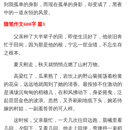
到我孤单的身影，而现在孤单的身影，却变成了，黑夜
中的一道永恒的风景。
随笔作文600字 篇3
父亲种了大半辈子的田，即使生活好了，他依旧奔
忙于田间，因为那是他的根，宁忘一世业绩，不忘生存
之根本。
夏天刚走，秋天就悄悄点燃了山村万物。
高梁红了，瓜果熟了，岩坎上的野山菊摇荡着粉黄
的花朵，远远地就闻到了她的清香。最按捺不住激动的
是满垅沉甸甸的稻穗儿，在和风拂动下，身姿摇曳，泛
起层层金色的波浪。忽然，又齐刷刷地低下头，婉若待
嫁的村姑，一副羞答答的可人样。
这时候，父亲最忙，一天几次往田边跑，晨曦里看
几回，夕阳下，又看几回。他走上田埂，弯腰捋一束稻