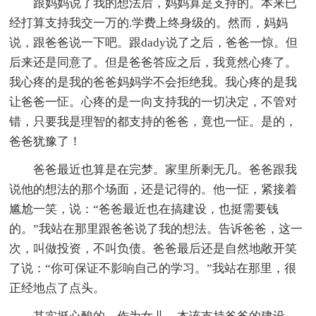
跟妈妈说了我的想法后，妈妈算是支持的。本来已
经打算支持我交一万的.学费上终身级的。然而，妈妈
说，跟爸爸说一下吧。跟dady说了之后，爸爸一惊。但
后来还是同意了。但是爸爸答应之后，我竟然心疼了。
我心疼的是我的爸爸妈妈学不会拒绝我。我心疼的是我
让爸爸一怔。心疼的是一向支持我的一切决定，不管对
错，只要我是理智的都支持的爸爸，竟也一怔。是的，
爸爸犹豫了！
爸爸最近也算是在完梦。家里所剩无几。爸爸跟我
说他的想法的那个场面，还是记得的。他一怔，紧接着
尴尬一笑，说：“爸爸最近也在搞建设，也挺需要钱
的。”我站在那里跟爸爸说了我的想法。告诉爸爸，这一
次，叫做投资，不叫负债。爸爸最后还是自然地敞开笑
了说：“你可保证不影响自己的学习。”我站在那里，很
正经地点了点头。