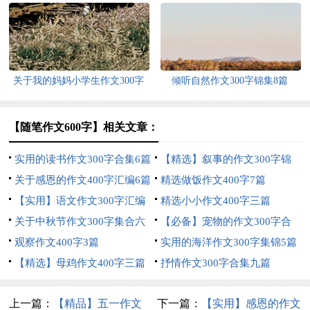
锦八篇
关于我的妈妈小学生作文300字
倾听自然作文300字锦集8篇
合集十篇
【随笔作文600字】相关文章：
实用的读书作文300字合集6篇
【精选】叙事的作文300字锦
关于感恩的作文400字汇编6篇
集五篇
精选做饭作文400字7篇
【实用】语文作文300字汇编
精选小小作文400字三篇
九篇
关于中秋节作文300字集合六
【必备】宠物的作文300字合
篇
观察作文400字3篇
集六篇
实用的海洋作文300字集锦5篇
【精选】母鸡作文400字三篇
抒情作文300字合集九篇
上一篇：
【精品】五一作文
下一篇：
【实用】感恩的作文