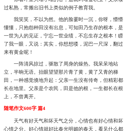
过私熟，常搬出旧书上类似的例子教育我。
我笑笑，不以为然。他的脸霎时一沉，你呀，懵懵
懂懂，只抱怨种田没有出息，可知田乃生存的根本，是
一世为人的见证，宁忘一世业绩，不忘生存之根本！瞟
了我一眼，又说：其实，你想想喽，泥巴一尺深，翻过
来有黄金呢！
一阵清风掠过，驱散了周身的燥热。我呆呆地站
立，半晌无语。抬眼望望那片青了黄，黄了又青的梯
田，一种感觉倏地升起：父亲一生没有传奇，但精彩都
长在地里。父亲是个农民，田是他的根，一生都长在根
上，不曾离开。
随笔作文600字 篇4
天气有好天气和坏天气之分，心情也有好心情和坏
心情之分。好心情就好比春光明媚的春天，看见什么都