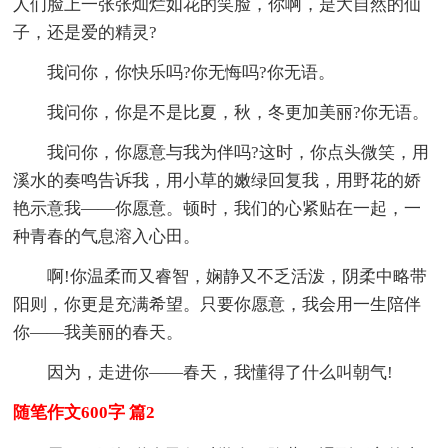
人们脸上一张张灿烂如花的笑脸，你啊，是大自然的仙
子，还是爱的精灵?
我问你，你快乐吗?你无悔吗?你无语。
我问你，你是不是比夏，秋，冬更加美丽?你无语。
我问你，你愿意与我为伴吗?这时，你点头微笑，用
溪水的奏鸣告诉我，用小草的嫩绿回复我，用野花的娇
艳示意我——你愿意。顿时，我们的心紧贴在一起，一
种青春的气息溶入心田。
啊!你温柔而又睿智，娴静又不乏活泼，阴柔中略带
阳则，你更是充满希望。只要你愿意，我会用一生陪伴
你——我美丽的春天。
因为，走进你——春天，我懂得了什么叫朝气!
随笔作文600字 篇2