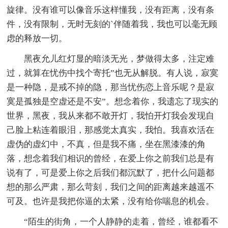
旋律。没有谁可以像音乐这样懂我，没有距离，没有条
件，没有限制，无时无刻的`伴随着我，我也可以毫无顾
虑的释放一切。
黑夜允儿红灯显的暗淡无光，梦做得太多，注定难
过，就算在忧伤中找个寄托”也无从解脱。有人说，寂寞
是一种隐，是戒不掉的隐，那当忧伤恋上音乐呢？是寂
寞是孤独是空虚还是不安”。想念着你，我遗忘了现实的
世界，黑夜，我从来都不敢开灯，我怕开灯我会发现自
己脸上粘连着眼泪，那感觉太真实，我怕。我喜欢活在
虚伪的虚幻中，不真，但是我不痛，坐在黑漆漆的角
落，想念着我们相识的曾经，在爱上你之前我们总是有
说有了，可是爱上你之后我们都沉默了，把什么问题都
想的那么严肃，那么苛刻，我们之间的距离越来越遥不
可及。也许是我把你逼的太紧，没有给你喘息的机会。
“陌生的街角，一个人静静的走着，曾经，谁都看不