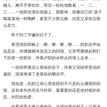
穗儿，摊开手掌吹吹，而后一粒粒地数着，一、二、
三……一抹阳光洒在他脸上，那眼神，就像自己的`孩子
呱呱落地一样陶醉，家里不少那点粮，但是父亲依旧那
么卖力。
终于到了开镰的日子了。
黄澄澄的田畴上，嚓，嚓，嚓，嚓……的割谷声由
远及近，仿佛频频传送泥土的回报。父亲弯腰挑起刚打
下的第一担稻谷，伴着夕阳的余晖从田埂上走来…．
一担担带着泥土香味的谷子，伴着父亲吱呀晃动的
扁担，渐渐堆满了老屋前的晒谷坪。
我知道，此刻父亲心里收获的不只是耘云播雨的回
报，还有来年的充实与祥和，最重要的还是他对根的依
恋，对田的热爱。
你看坪里大堆小堆的谷，这就叫堆金积玉！父亲读