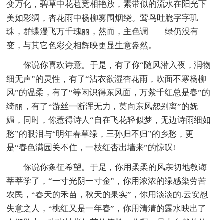
变万化，碧草中花苞竞相艳放，素带似的流水在阳光下
美如彩绸，杏花雨中杨柳雾围烟绕。莺鸟吐脆字字玑
珠，群蝶漫飞万千瑰丽，然而，主色调——绿仍没有
变，与其它色彩交相辉映更显生意盎然。
你说你喜欢诗意。于是，有了你“随风潜入夜，润物
细无声”的灵性，有了“沾衣欲湿杏花雨，吹面不寒杨柳
风”的温柔，有了“等闲识得东风面，万紫千红总是春”的
绮丽，有了“游丝一断浑无力，莫向东风怨别离”的妩
媚，同时，你惹得诗人“自在飞花轻似梦，无边诗雨细如
愁”的眼泪与“明年春草绿，王孙归不归”的乡愁，更
是“春色满园关不住，一枝红杏出墙来”的惊叹!
你说你象征希望。于是，你用柔柔的风亲切地教诲
莘莘学了，“一寸光阴一寸金”，你用浓浓的绿感染劳苦
农民，“春天的禾苗，秋天的果实”，你用淡淡的.云安慰
失意之人，“桃红又是一年春”，你用清清的露水映出了