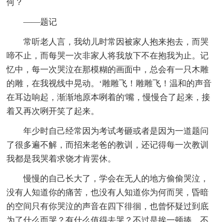
何？
——题记
常听老人言，我幼儿时常因被家人抱来抱去，而哭
啼不止，而每哭一次非家人将我放下不在抱我为止。记
忆中，每一次哭泣在那模糊的画面中，总会有一只木雕
的雕，在我视线中晃动。‘雕雕飞！雕雕飞！温和的声音
在耳边响起，渐渐地原本咧着的'嘴，慢慢合了起来，接
着又再次咧开笑了起来。
年少时自己经常因为考试考砸或者是因为一道题问
了很多遍不解，而招来老爸的教训，还记得每一次教训
我都是我哭着求饶才肯罢休。
慢慢的自己长大了，学会在无人的地方偷偷哭泣，
没有人知道你的痛苦，也没有人知道你为何而哭，昏暗
的空间只有你哭泣的声音在四下徘徊，也曾怀疑过到底
为了什么而哭？有什么值得去哭？不过是挨一顿揍，不