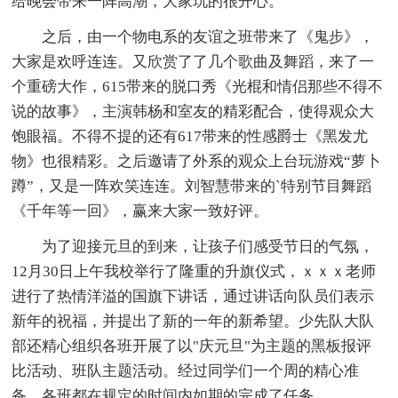
给晚会带来一阵高潮，大家玩的很开心。
之后，由一个物电系的友谊之班带来了《鬼步》，
大家是欢呼连连。又欣赏了了几个歌曲及舞蹈，来了一
个重磅大作，615带来的脱口秀《光棍和情侣那些不得不
说的故事》，主演韩杨和室友的精彩配合，使得观众大
饱眼福。不得不提的还有617带来的性感爵士《黑发尤
物》也很精彩。之后邀请了外系的观众上台玩游戏“萝卜
蹲”，又是一阵欢笑连连。刘智慧带来的`特别节目舞蹈
《千年等一回》，赢来大家一致好评。
为了迎接元旦的到来，让孩子们感受节日的气氛，
12月30日上午我校举行了隆重的升旗仪式，ｘｘｘ老师
进行了热情洋溢的国旗下讲话，通过讲话向队员们表示
新年的祝福，并提出了新的一年的新希望。少先队大队
部还精心组织各班开展了以"庆元旦"为主题的黑板报评
比活动、班队主题活动。经过同学们一个周的精心准
备，各班都在规定的时间内如期的完成了任务。