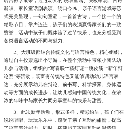
语言教学成果，通过幼儿的.说唱童谣、快板串烧、古诗
新唱、家长童话剧表演、绕口令Pk、亲子语言游戏等形
式完美呈现，一句句童谣，一首首古诗，一个接一个的
精彩节目，掌声连连，孩子们的表演赢得家长们的一致
赞誉，活动中孩子们既体验了过节快乐，也充分感受到
各类语言活动的不同与魅力。
2、大班级部结合传统文化与语言特色，精心组织，
通过自主投票选出小导游，在整个活动中带领小团队幼
儿参与活动，组织的“写春联”“猜灯谜”“跳皮筋”“新年辩
论赛”等活动，既富有传统特色又能够调动幼儿语言表
达，充分展示幼儿在辩论、前书写、科学探索、身体运
动等方面的成长进步，让幼儿感知中国传统文化，在浓
浓的年味中与家长共同分享童年的快乐与甜蜜。
3、此次新年活动，形式多样，精彩纷呈，孩子们在
说说唱唱、玩玩乐乐中，感受了亲子互动的甜蜜，提高
了语言表达能力。同时，搭建起了家园互动的温情纽