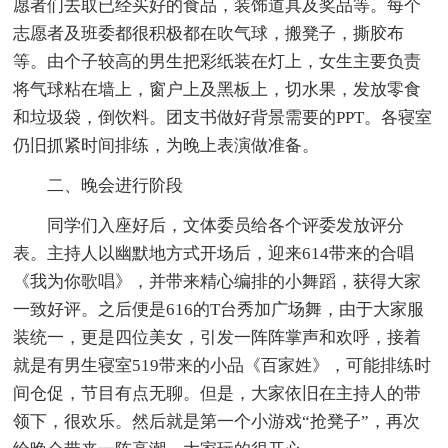
愿者们去取已经买好的食品，装饰道具及奖品等。每个
志愿者及班委都很积极都在吹气球，搬凳子，撕胶布
等。由个子较高的男生把彩纸装在灯上，女生主要负责
将气球粘在墙上，窗户上及黑板上，切水果，发放零食
和垃圾袋，倒饮料。团支书做好背景需要的PPT。各寝室
仍旧抓紧时间排练，为晚上表演做准备。
二、晚会进行阶段
同学们入座好后，文体委员给各个评委发放评分
表。主持人以幽默地方式开场后，迎来614带来的合唱
《我为你歌唱》，并带来精心编排的小舞蹈，获得大家
一致好评。之后便是616的T台秀加广场舞，由于大家服
装统一，更是四位美女，引发一阵阵掌声和欢呼，接着
就是有男生寝室519带来的小品《百家姓》，可能排练时
间仓促，节目有点无聊。但是，大家依旧在主持人的带
领下，很欢乐。然后就是第一个小游戏“抢凳子”，再次