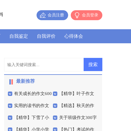
料
会员注册
会员登录
历
自我鉴定
自我评价
心得体会
最新推荐
有关成长的作文600
【精华】叶子作文
实用的读书的作文
【精选】秋天的作
字3篇
300字集锦五篇
【精华】下雪了小
关于班级作文300字
300字集锦5篇
文400字三篇
【精华】小学小学
【热门】考试的作
学作文300字三篇
汇编10篇