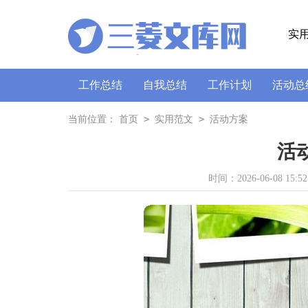
实
工作总结
自我总结
工作计划
活动总
策划书
讲话稿
广播稿
通讯稿
口
>
>
当前位置：
首页
实用范文
活动方案
活
时间：2026-06-08 15:52