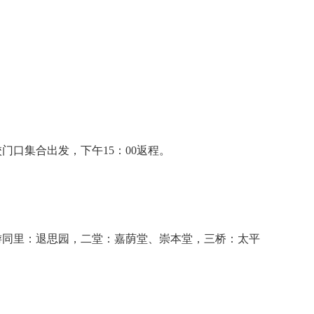
校门口集合出发，下午15：00返程。
同里：退思园，二堂：嘉荫堂、崇本堂，三桥：太平