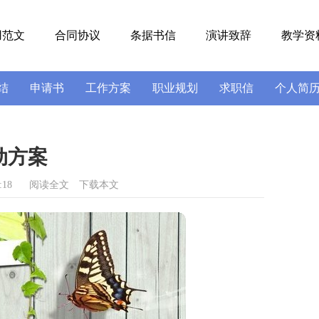
用范文
合同协议
条据书信
演讲致辞
教学资
结
申请书
工作方案
职业规划
求职信
个人简
号
导游词
实习报告
述职报告
动方案
:18
阅读全文
下载本文