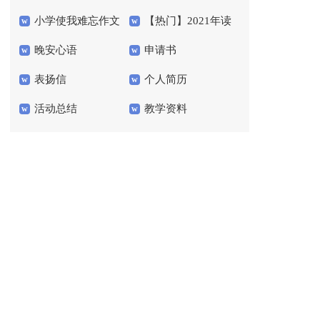
小学使我难忘作文
【热门】2021年读
600字锦集8篇
汇总十篇
晚安心语
申请书
书名言名句汇总68条
表扬信
个人简历
活动总结
教学资料