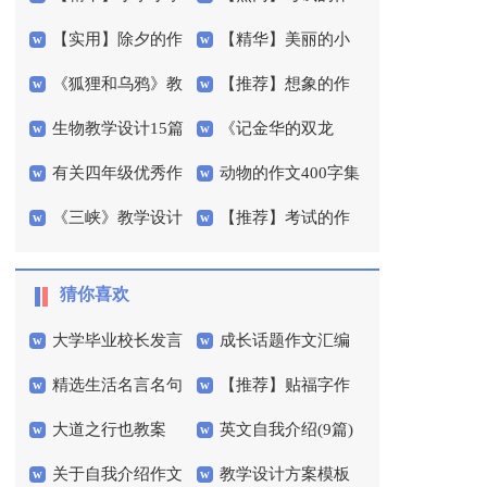
【实用】除夕的作
【精华】美丽的小
生优秀作文300字合集
文300字集锦6篇
《狐狸和乌鸦》教
【推荐】想象的作
文300字集合八篇
学作文300字4篇
六篇
生物教学设计15篇
《记金华的双龙
学设计
文400字锦集六篇
有关四年级优秀作
动物的作文400字集
洞》教学设计
《三峡》教学设计
【推荐】考试的作
文300字汇总8篇
锦6篇
文300字锦集九篇
猜你喜欢
大学毕业校长发言
成长话题作文汇编
精选生活名言名句
【推荐】贴福字作
稿
15篇
大道之行也教案
英文自我介绍(9篇)
汇编78句
文四篇
关于自我介绍作文
教学设计方案模板