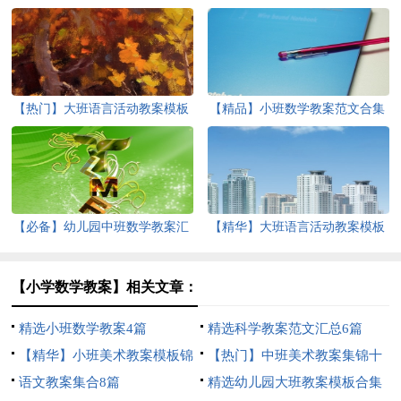
【热门】大班语言活动教案模板
【精品】小班数学教案范文合集
锦集八篇
十篇
【必备】幼儿园中班数学教案汇
【精华】大班语言活动教案模板
编5篇
集合八篇
【小学数学教案】相关文章：
精选小班数学教案4篇
精选科学教案范文汇总6篇
【精华】小班美术教案模板锦
【热门】中班美术教案集锦十
集9篇
语文教案集合8篇
篇
精选幼儿园大班教案模板合集